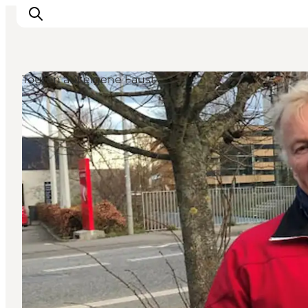
Touren auf eigene Faust
LEGOLAND® Billund Resort
Städte
Erlebnisse
Unterkünfte
Reiseplanung
Tickets