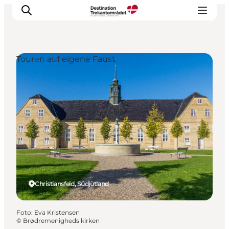
Touren auf eigene Faust
LEGOLAND® Billund Resort
Städte
Erlebnisse
Unterkünfte
Reiseplanung
Tickets
Christiansfeld, Südjütland
Foto
:
Eva Kristensen
©
Brødremenigheds kirken