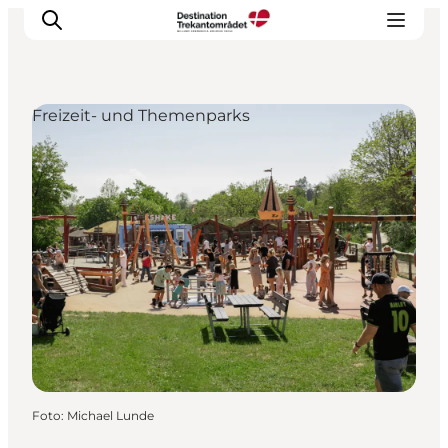
Freizeit- und Themenparks
LEGOLAND® Billund Resort
Städte
Erlebnisse
Unterkünfte
Reiseplanung
Tickets
Foto
:
Michael Lunde