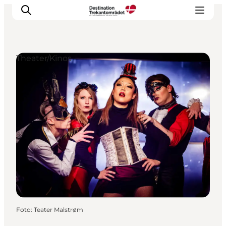
Theater/Kinos
LEGOLAND® Billund Resort
Städte
Erlebnisse
Unterkünfte
Reiseplanung
Tickets
Foto
:
Teater Malstrøm