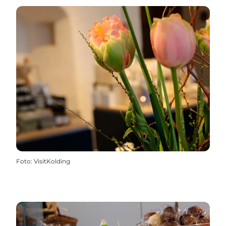
Foto
:
VisitKolding