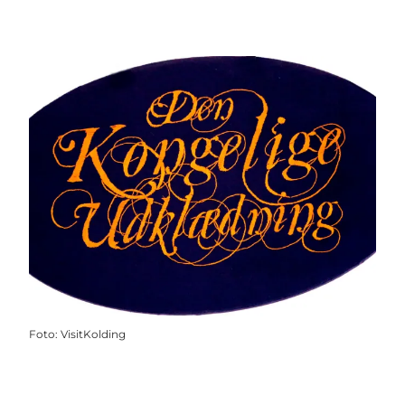
Foto
:
VisitKolding