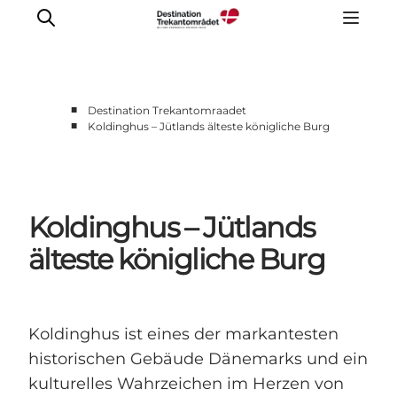
■
Destination Trekantomraadet
■
Koldinghus – Jütlands älteste königliche Burg
LEGOLAND® Billund Resort
Städte
Erlebnisse
Koldinghus – Jütlands
Unterkünfte
Reiseplanung
älteste königliche Burg
Tickets
Koldinghus ist eines der markantesten
historischen Gebäude Dänemarks und ein
kulturelles Wahrzeichen im Herzen von