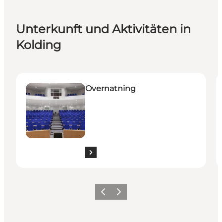
Unterkunft und Aktivitäten in
Kolding
Overnatning
F
Overnatning
Vorherige Folie
Nächste Folie