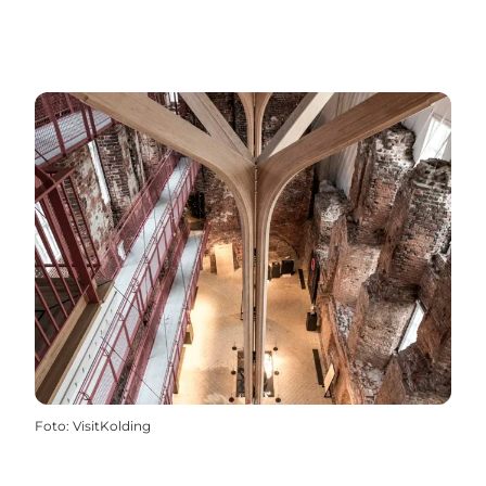
Foto
:
VisitKolding