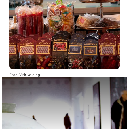
Foto
:
VisitKolding