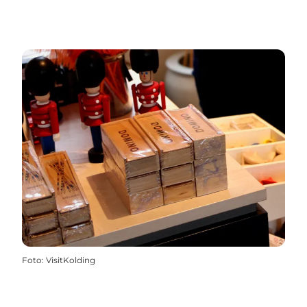
Foto
:
VisitKolding