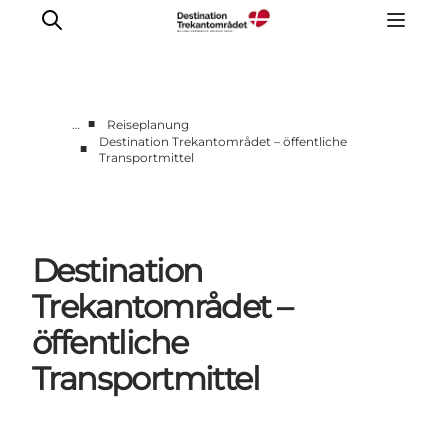
■
…
Reiseplanung
Destination Trekantområdet – öffentliche
■
Transportmittel
LEGOLAND® Billund Resort
Städte
Erlebnisse
Unterkünfte
Destination
Reiseplanung
Trekantområdet –
Tickets
öffentliche
Transportmittel