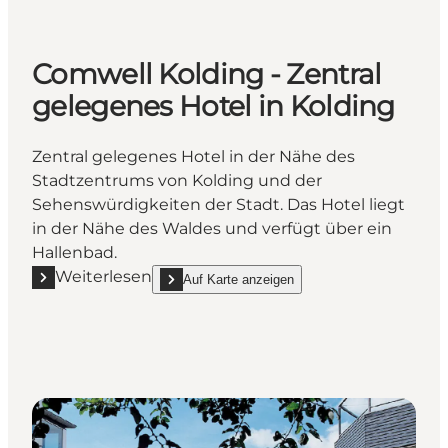
Comwell Kolding - Zentral
gelegenes Hotel in Kolding
Zentral gelegenes Hotel in der Nähe des
Stadtzentrums von Kolding und der
Sehenswürdigkeiten der Stadt. Das Hotel liegt
in der Nähe des Waldes und verfügt über ein
Hallenbad.
Weiterlesen
Auf Karte anzeigen
Mehr erfahren "Comwell Kolding - Zentral gelegenes
show Comwell Kolding - Zentral gelegenes Hotel 