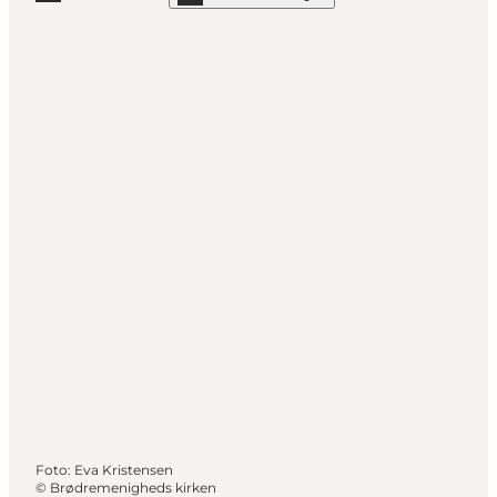
Mehr erfahren "LEGO® House - Erleben Sie das großar
Foto
:
Eva Kristensen
©
Brødremenigheds kirken