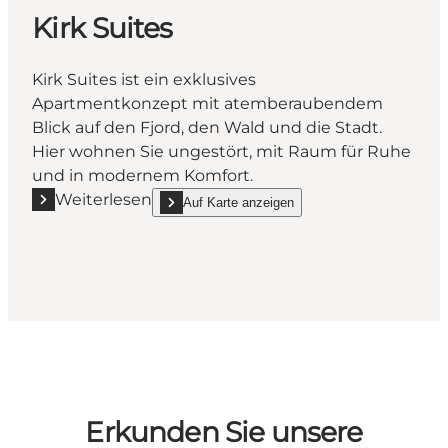
Kirk Suites
Kirk Suites ist ein exklusives
Apartmentkonzept mit atemberaubendem
Blick auf den Fjord, den Wald und die Stadt.
Hier wohnen Sie ungestört, mit Raum für Ruhe
und in modernem Komfort.
Weiterlesen
Auf Karte anzeigen
Mehr erfahren "Kirk Suites"
show Kirk Suites on_map
Erkunden Sie unsere