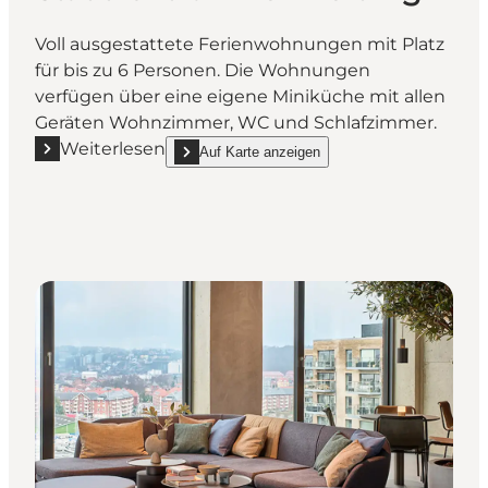
Voll ausgestattete Ferienwohnungen mit Platz
für bis zu 6 Personen. Die Wohnungen
verfügen über eine eigene Miniküche mit allen
Geräten Wohnzimmer, WC und Schlafzimmer.
Weiterlesen
Auf Karte anzeigen
Mehr erfahren "Kolding Hotel Apartments - Wohnen
show Kolding Hotel Apartments - Wohnen Sie mit