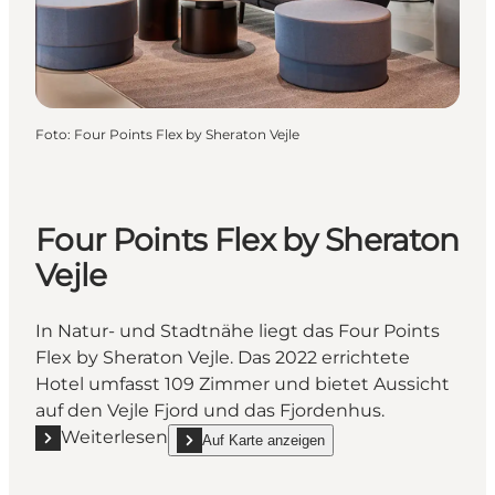
Foto
:
Four Points Flex by Sheraton Vejle
Four Points Flex by Sheraton
Vejle
In Natur- und Stadtnähe liegt das Four Points
Flex by Sheraton Vejle. Das 2022 errichtete
Hotel umfasst 109 Zimmer und bietet Aussicht
auf den Vejle Fjord und das Fjordenhus.
Weiterlesen
Auf Karte anzeigen
Mehr erfahren "Four Points Flex by Sheraton Vejle"
show Four Points Flex by Sheraton Vejle on_map