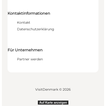
Kontaktinformationen
Kontakt
Datenschutzerklärung
Für Unternehmen
Partner werden
VisitDenmark ©
2026
Auf Karte anzeigen
Auf Karte anzeigen