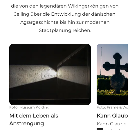
die von den legendären Wikingerkönigen von
Jelling über die Entwicklung der dänischen
Agrargeschichte bis hin zur modernen
Stadtplanung reichen.
Mit dem Leben als Anstrengung
Kann Glaube B
Foto
:
Museum Kolding
Foto
:
Frame & Wor
Mit dem Leben als
Kann Glaube
Anstrengung
Kann Glaube B