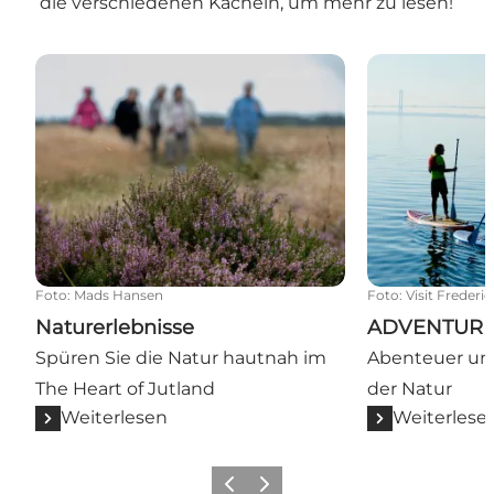
die verschiedenen Kacheln, um mehr zu lesen!
Naturerlebnisse
ADVENTURE
Foto
:
Mads Hansen
Foto
:
Visit Frederic
Naturerlebnisse
ADVENTUR
Spüren Sie die Natur hautnah im
Abenteuer und 
The Heart of Jutland
der Natur
Weiterlesen
Weiterlese
Vorherige Folie
Nächste Folie