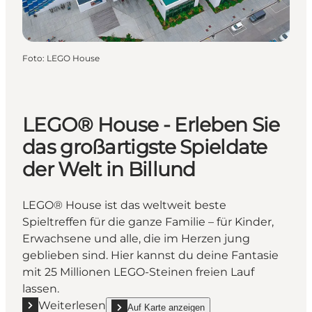
Foto
:
LEGO House
LEGO® House - Erleben Sie
das großartigste Spieldate
der Welt in Billund
LEGO® House ist das weltweit beste
Spieltreffen für die ganze Familie – für Kinder,
Erwachsene und alle, die im Herzen jung
geblieben sind. Hier kannst du deine Fantasie
mit 25 Millionen LEGO-Steinen freien Lauf
lassen.
Weiterlesen
Auf Karte anzeigen
show LEGO® House - Erleben Sie das großartigste