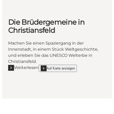
Die Brüdergemeine in
Christiansfeld
Machen Sie einen Spaziergang in der
Innenstadt, in einem Stück Weltgeschichte,
und erleben Sie das UNESCO Welterbe in
Christiansfeld.
Weiterlesen
Auf Karte anzeigen
Mehr erfahren "Die Brüdergemeine in Christiansfeld
show Die Brüdergemeine in Christiansfeld on_ma