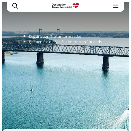
■
Destination Trekantomraadet
■
Erleben Sie die Vielfalt im Herzen Jütlands
LEGOLAND® Billund Resort
Städte
Erlebnisse
Unterkünfte
Reiseplanung
Tickets