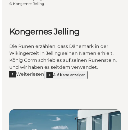
©
Kongernes Jelling
Kongernes Jelling
Die Runen erzählen, dass Dänemark in der
Wikingerzeit in Jelling seinen Namen erhielt.
König Gorm schrieb es auf seinen Runenstein,
und wir haben es seitdem verwendet.
Weiterlesen
Auf Karte anzeigen
Mehr erfahren "Kongernes Jelling"
show Kongernes Jelling on_map