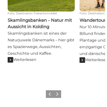
Foto
:
Destination Trekantområdet
Foto
:
Destination 
Skamlingsbanken - Natur mit
Wandertoure
Aussicht in Kolding
Nur 10 Minute
Skamlingsbanken ist eines der
Billund finden
Naturjuwele Dänemarks – hier gibt
Plantage und 
es Spazierwege, Aussichten,
einzigartige G
Geschichte und Kaffee.
und dänischer
Weiterlesen
Weiterlese
Vorherige Folie
Nächste Folie