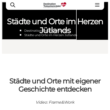
Städte und Orte im Herzen
Jütlands
■
Destination Trekantomraadet
■
Städte und Orte im Herzen Jütlands
LEGOLAND® Billund Resort
Städte
Erlebnisse
Unterkünfte
Reiseplanung
Tickets
Städte und Orte mit eigener
Geschichte entdecken
Video: Frame&Work