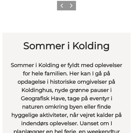
Vorherige Folie
Nächste Folie
Sommer i Kolding
Sommer i Kolding er fyldt med oplevelser
for hele familien.
Her kan I gå på
opdagelse i historiske omgivelser på
Koldinghus, nyde grønne pauser i
Geografisk Have, tage på eventyr i
naturen omkring byen eller finde
hyggelige aktiviteter, når vejret kalder på
indendørs oplevelser. Uanset om I
planlægger en hel ferie, en weekendtur