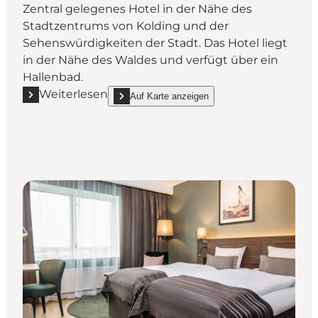
Zentral gelegenes Hotel in der Nähe des
Stadtzentrums von Kolding und der
Sehenswürdigkeiten der Stadt. Das Hotel liegt
in der Nähe des Waldes und verfügt über ein
Hallenbad.
Weiterlesen
Auf Karte anzeigen
Mehr erfahren "Comwell Kolding - Zentral gelegenes
show Comwell Kolding - Zentral gelegenes Hotel 