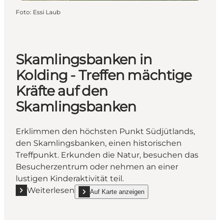
Foto
:
Essi Laub
Skamlingsbanken in
Kolding - Treffen mächtige
Kräfte auf den
Skamlingsbanken
Erklimmen den höchsten Punkt Südjütlands,
den Skamlingsbanken, einen historischen
Treffpunkt. Erkunden die Natur, besuchen das
Besucherzentrum oder nehmen an einer
lustigen Kinderaktivität teil.
Weiterlesen
Auf Karte anzeigen
Mehr erfahren "Skamlingsbanken in Kolding - Treff
show Skamlingsbanken in Kolding - Treffen mäch