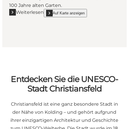
100 Jahre alten Garten.
Weiterlesen
Auf Karte anzeigen
Mehr erfahren "Der Geografische Garten in Kolding"
show Der Geografische Garten in Kolding on_map
Entdecken Sie die UNESCO-
Stadt Christiansfeld
Christiansfeld ist eine ganz besondere Stadt in
der Nähe von Kolding – und gehört aufgrund
ihrer einzigartigen Architektur und Geschichte
zum UNESCO-Welterbe. Die Stadt wurde im 18.