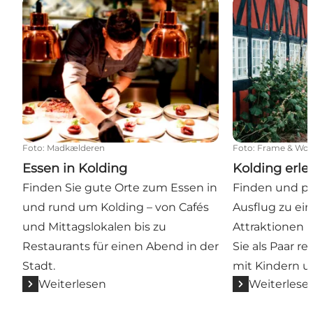
Essen in Kolding
Kolding erleb
Foto
:
Madkælderen
Foto
:
Frame & Wor
Essen in Kolding
Kolding erl
Finden Sie gute Orte zum Essen in
Finden und pl
und rund um Kolding – von Cafés
Ausflug zu ei
und Mittagslokalen bis zu
Attraktionen i
Restaurants für einen Abend in der
Sie als Paar re
Stadt.
mit Kindern u
Weiterlesen
Weiterlese