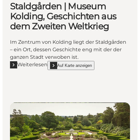
Staldgården | Museum
Kolding, Geschichten aus
dem Zweiten Weltkrieg
Im Zentrum von Kolding liegt der Staldgården
– ein Ort, dessen Geschichte eng mit der der
ganzen Stadt verwoben ist.
Weiterlesen
Auf Karte anzeigen
Mehr erfahren "Staldgården | Museum Kolding, Ges
show Staldgården | Museum Kolding, Geschichte