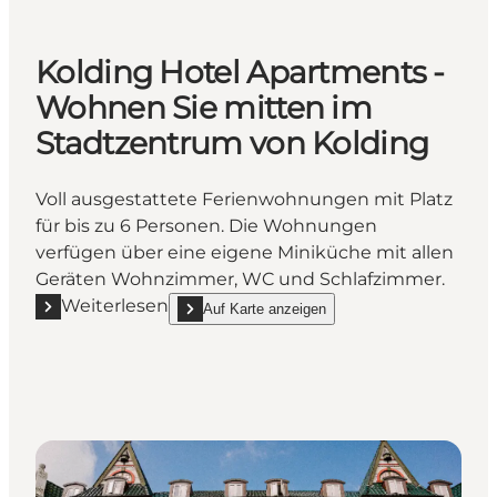
Kolding Hotel Apartments -
Wohnen Sie mitten im
Stadtzentrum von Kolding
Voll ausgestattete Ferienwohnungen mit Platz
für bis zu 6 Personen. Die Wohnungen
verfügen über eine eigene Miniküche mit allen
Geräten Wohnzimmer, WC und Schlafzimmer.
Weiterlesen
Auf Karte anzeigen
Mehr erfahren "Kolding Hotel Apartments - Wohnen
show Kolding Hotel Apartments - Wohnen Sie mit