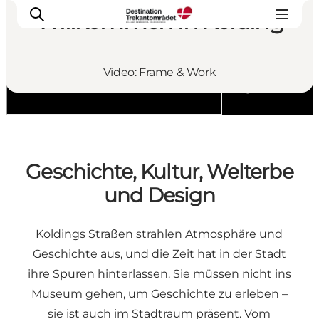
Willkommen in Kolding
Video: Frame & Work
■
■
Destination Trekantomraadet
Kolding
LEGOLAND® Billund Resort
Städte
Erlebnisse
Geschichte, Kultur, Welterbe
Unterkünfte
und Design
Reiseplanung
Tickets
Koldings Straßen strahlen Atmosphäre und
Geschichte aus, und die Zeit hat in der Stadt
ihre Spuren hinterlassen. Sie müssen nicht ins
Museum gehen, um Geschichte zu erleben –
sie ist auch im Stadtraum präsent. Vom