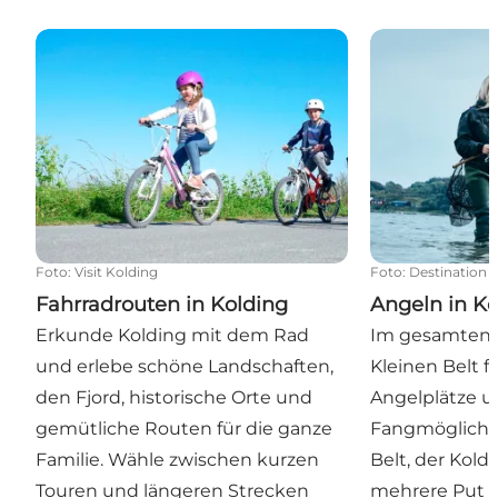
Fahrradrouten in Kolding
Angeln in Kol
Foto
:
Visit Kolding
Foto
:
Destination L
Fahrradrouten in Kolding
Angeln in Ko
Erkunde Kolding mit dem Rad
Im gesamten 
und erlebe schöne Landschaften,
Kleinen Belt f
den Fjord, historische Orte und
Angelplätze 
gemütliche Routen für die ganze
Fangmöglichke
Familie. Wähle zwischen kurzen
Belt, der Kold
Touren und längeren Strecken
mehrere Put 