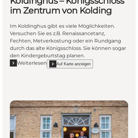
Koldinghus – Königsschloss
im Zentrum von Kolding
Im Koldinghus gibt es viele Möglichkeiten.
Versuchen Sie es z.B. Renaissancetanz,
Fechten, Metverkostung oder ein Rundgang
durch das alte Königsschloss. Sie können sogar
den Kindergeburtstag planen.
Weiterlesen
Auf Karte anzeigen
Mehr erfahren "Koldinghus – Königsschloss im Zent
show Koldinghus – Königsschloss im Zentrum vo