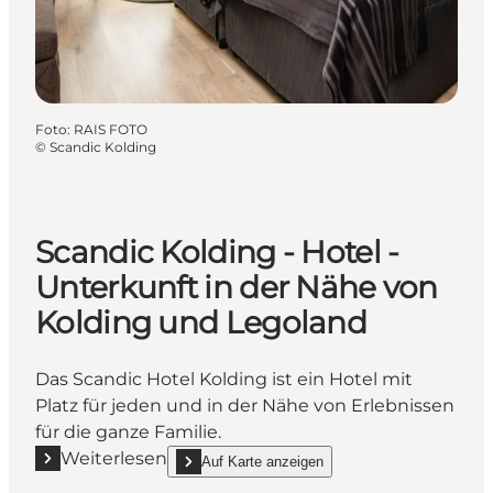
Foto
:
RAIS FOTO
©
Scandic Kolding
Scandic Kolding - Hotel -
Unterkunft in der Nähe von
Kolding und Legoland
Das Scandic Hotel Kolding ist ein Hotel mit
Platz für jeden und in der Nähe von Erlebnissen
für die ganze Familie.
Weiterlesen
Auf Karte anzeigen
Mehr erfahren "Scandic Kolding - Hotel - Unterkunf
show Scandic Kolding - Hotel - Unterkunft in de