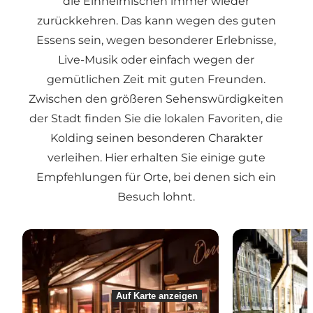
die Einheimischen immer wieder
zurückkehren. Das kann wegen des guten
Essens sein, wegen besonderer Erlebnisse,
Live-Musik oder einfach wegen der
gemütlichen Zeit mit guten Freunden.
Zwischen den größeren Sehenswürdigkeiten
der Stadt finden Sie die lokalen Favoriten, die
Kolding seinen besonderen Charakter
verleihen. Hier erhalten Sie einige gute
Empfehlungen für Orte, bei denen sich ein
Besuch lohnt.
Den Blå Bistro - Restaurant in Kolding
Borgerhaven -
Auf Karte anzeigen
Auf Karte anzeigen