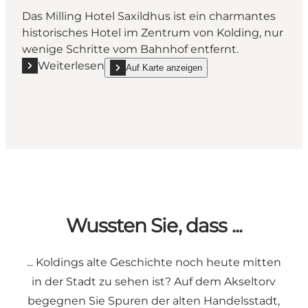
Das Milling Hotel Saxildhus ist ein charmantes
historisches Hotel im Zentrum von Kolding, nur
wenige Schritte vom Bahnhof entfernt.
Weiterlesen
Auf Karte anzeigen
Mehr erfahren "Milling Hotel Saxildhus - Charmante
show Milling Hotel Saxildhus - Charmantes Hote
Wussten Sie, dass ...
... Koldings alte Geschichte noch heute mitten
in der Stadt zu sehen ist? Auf dem Akseltorv
begegnen Sie Spuren der alten Handelsstadt,