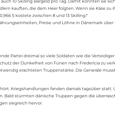
n auch 10 Skilling Bargeld pro Tag. Damit konnten sie si
rn kauften, die dem Heer folgten. Wenn sie Käse zu ihre
966 l) kostete zwischen 8 und 13 Skilling.*
 Währungseinheiten, Preise und Löhne in Dänemark über 
ende Partei dreimal so viele Soldaten wie die Verteidige
chutz der Dunkelheit von Fünen nach Fredericia zu ver
otwendig erachteten Truppenstärke. Die Generäle musste
hört. Kriegshandlungen fanden damals tagsüber statt. 
n. Bald stürmten dänische Truppen gegen die überrasch
en siegreich hervor.