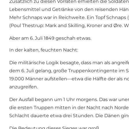
Zusätzlich zu diesen Vorräten erhielten die Soldate
Lebensmittel und Getränke von den reisenden Händle
Mehr Schnaps war in Reichweite. Ein Topf Schnaps (0,
(Poul Thestrup: Mark and Skilling, Kroner and Øre.
Aber am 6. Juli 1849 geschah etwas.
In der kalten, feuchten Nacht:
Die militärische Logik besagte, dass man als angreif
dem 6. Juli gelang, große Truppenkontingente im S
19.000 Männer aufstellen—etwa die Hälfte der als n
anzugreifen.
Der Ausfall begann um 1 Uhr morgens. Das war uner
die ersten Truppen mitten in der Nacht nach Norde
Schlacht dauerte etwa drei Stunden. Die Dänen ging
Die Bedeutung dieses Sieges war groß.