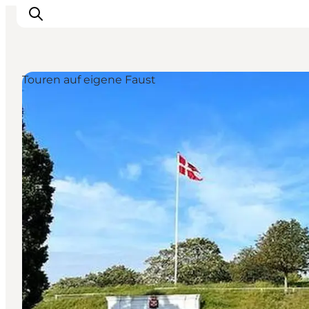
Touren auf eigene Faust
LEGOLAND® Billund Resort
Städte
Erlebnisse
Unterkünfte
Reiseplanung
Tickets