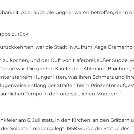
gbarkeit. Aber auch die Gegner waren betroffen, denn di
uppe zurück:
 zurückkehrten, war die Stadt in Aufruhr. Aage Bremerh
 zu kochen, und der Duft von Haferbrei, süßer Suppe, w
m Gange war. Die großen Kaufleute—Ahlmann, Brøchner, 
 unter starkem Hunger litten, was ihren Schmerz und ih
ugerweise entlang der Straßen beim Prinzentor aufgeste
aunlichen Tempo in den unersättlichen Mündern.“
nkfeier am 6. Juli statt. In den Kirchen, an den Gräber
er Soldaten niedergelegt. 1858 wurde die Statue des „