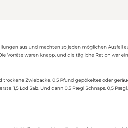
tellungen aus und machten so jeden möglichen Ausfall a
e Vorräte waren knapp, und die tägliche Ration war eintön
d trockene Zwiebacke. 0,5 Pfund gepökeltes oder geräuc
rste. 1,5 Lod Salz. Und dann 0,5 Pægl Schnaps. 0,5 Pægl