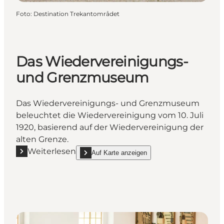
Foto
:
Destination Trekantområdet
Das Wiedervereinigungs-
und Grenzmuseum
Das Wiedervereinigungs- und Grenzmuseum
beleuchtet die Wiedervereinigung vom 10. Juli
1920, basierend auf der Wiedervereinigung der
alten Grenze.
Weiterlesen
Auf Karte anzeigen
Mehr erfahren "Das Wiedervereinigungs- und Gre
show Das Wiedervereinigungs- und Grenzmuseu