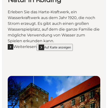
Erleben Sie das Harte-Kraftwerk, ein
Wasserkraftwerk aus dem Jahr 1920, die noch
Strom erzeugt. Es gibt auch einen großen
Wasserspielplatz, auf dem die ganze Familie die
mögliche Verwendung von Wasser zum
Spielen erkunden kann.
Weiterlesen
Auf Karte anzeigen
Mehr erfahren "Harteværket - Erlebniszentrum in de
show Harteværket - Erlebniszentrum in der Natur