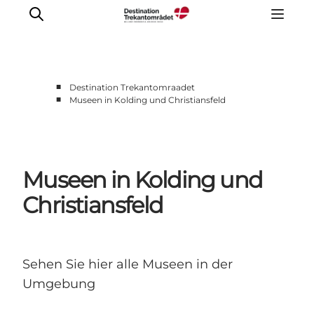
■
Destination Trekantomraadet
■
Museen in Kolding und Christiansfeld
LEGOLAND® Billund Resort
Städte
Erlebnisse
Museen in Kolding und
Unterkünfte
Reiseplanung
Christiansfeld
Tickets
Sehen Sie hier alle Museen in der
Umgebung