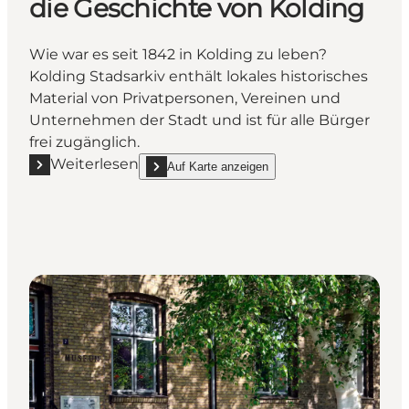
die Geschichte von Kolding
Wie war es seit 1842 in Kolding zu leben?
Kolding Stadsarkiv enthält lokales historisches
Material von Privatpersonen, Vereinen und
Unternehmen der Stadt und ist für alle Bürger
frei zugänglich.
Weiterlesen
Auf Karte anzeigen
Mehr erfahren "Kolding Stadsarkiv – Lesen und erfa
show Kolding Stadsarkiv – Lesen und erfahren S