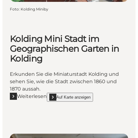
Foto
:
Kolding Miniby
Kolding Mini Stadt im
Geographischen Garten in
Kolding
Erkunden Sie die Miniaturstadt Kolding und
sehen Sie, wie die Stadt zwischen 1860 und
1870 aussah.
Weiterlesen
Auf Karte anzeigen
Mehr erfahren "Kolding Mini Stadt im Geographische
show Kolding Mini Stadt im Geographischen Gart