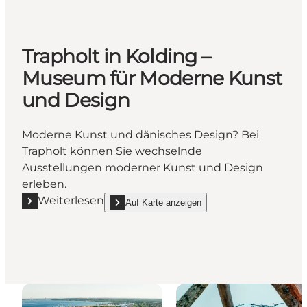
Trapholt in Kolding –
Museum für Moderne Kunst
und Design
Moderne Kunst und dänisches Design? Bei
Trapholt können Sie wechselnde
Ausstellungen moderner Kunst und Design
erleben.
Weiterlesen
Auf Karte anzeigen
Mehr erfahren "Trapholt in Kolding – Museum für 
show Trapholt in Kolding – Museum für Moderne