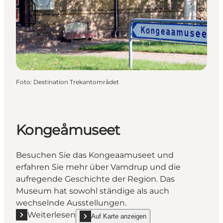
Foto
:
Destination Trekantområdet
Kongeåmuseet
Besuchen Sie das Kongeaamuseet und
erfahren Sie mehr über Vamdrup und die
aufregende Geschichte der Region. Das
Museum hat sowohl ständige als auch
wechselnde Ausstellungen.
Weiterlesen
Auf Karte anzeigen
Mehr erfahren "Kongeåmuseet"
show Kongeåmuseet on_map