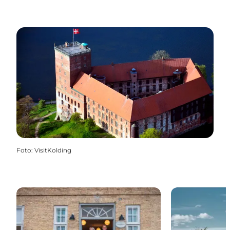
Foto
:
VisitKolding
Christiansfeld | Museum Kolding im Søstrehuset
Trapholt in K