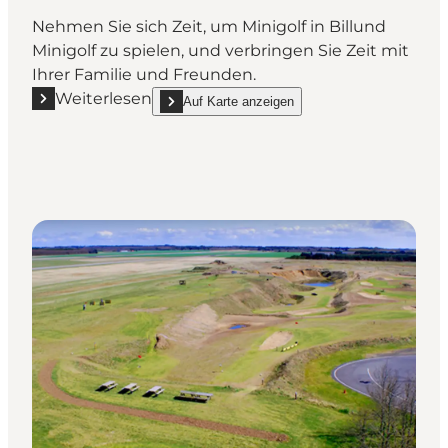
Nehmen Sie sich Zeit, um Minigolf in Billund
Minigolf zu spielen, und verbringen Sie Zeit mit
Ihrer Familie und Freunden.
Weiterlesen
Auf Karte anzeigen
Mehr erfahren "Billund Minigolf - Erleben Sie eine to
show Billund Minigolf - Erleben Sie eine tolle Erf