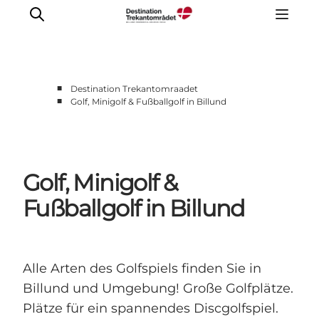
■
Destination Trekantomraadet
■
Golf, Minigolf & Fußballgolf in Billund
LEGOLAND® Billund Resort
Städte
Erlebnisse
Golf, Minigolf &
Unterkünfte
Reiseplanung
Fußballgolf in Billund
Tickets
Alle Arten des Golfspiels finden Sie in
Billund und Umgebung! Große Golfplätze.
Plätze für ein spannendes Discgolfspiel.