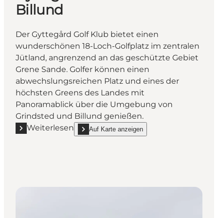
Billund
Der Gyttegård Golf Klub bietet einen
wunderschönen 18-Loch-Golfplatz im zentralen
Jütland, angrenzend an das geschützte Gebiet
Grene Sande. Golfer können einen
abwechslungsreichen Platz und eines der
höchsten Greens des Landes mit
Panoramablick über die Umgebung von
Grindsted und Billund genießen.
Weiterlesen
Auf Karte anzeigen
Mehr erfahren "Gyttegaard Golf Club in Billund"
show Gyttegaard Golf Club in Billund on_map