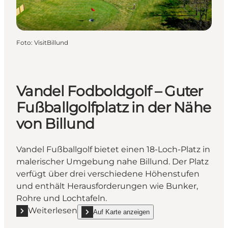
Foto
:
VisitBillund
Vandel Fodboldgolf – Guter
Fußballgolfplatz in der Nähe
von Billund
Vandel Fußballgolf bietet einen 18-Loch-Platz in
malerischer Umgebung nahe Billund. Der Platz
verfügt über drei verschiedene Höhenstufen
und enthält Herausforderungen wie Bunker,
Rohre und Lochtafeln.
Weiterlesen
Auf Karte anzeigen
Mehr erfahren "Vandel Fodboldgolf – Guter Fußballgo
show Vandel Fodboldgolf – Guter Fußballgolfplatz