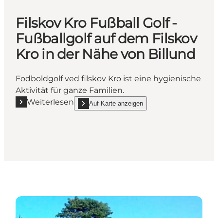
Filskov Kro Fußball Golf -
Fußballgolf auf dem Filskov
Kro in der Nähe von Billund
Fodboldgolf ved filskov Kro ist eine hygienische
Aktivität für ganze Familien.
Weiterlesen
Auf Karte anzeigen
Mehr erfahren "Filskov Kro Fußball Golf - Fußballgol
show Filskov Kro Fußball Golf - Fußballgolf auf 
Aktivitäten in Billund und Kolding